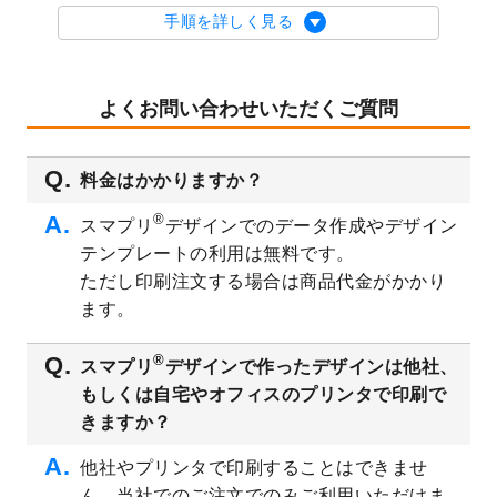
を公開いたしました。
手順を詳しく見る
2023/9/1
2024年版1月始まりのカレンダーデザイン
テンプレート
を公開いたしました。
2023/8/29
オリジナルサイズ、変型サイズで作成でき
よくお問い合わせいただくご質問
るようになりました！
2023/8/18
チケットのデザインテンプレート
を追加し
料金はかかりますか？
ました。
2023/8/7
【新商品】チケット
が作成できるようにな
®
スマプリ
デザインでのデータ作成やデザイン
りました！
テンプレートの利用は無料です。
2023/8/2
美容・エステのチラシデザインテンプレー
ただし印刷注文する場合は商品代金がかかり
ト
を追加しました。
ます。
2023/6/28
暑中見舞いのデザインテンプレート
を公開
いたしました。
®
スマプリ
デザインで作ったデザインは他社、
2023/6/12
うちわのデザインテンプレート
を公開いた
もしくは自宅やオフィスのプリンタで印刷で
しました。
きますか？
2023/5/9
ランチョンマットのデザインテンプレート
を公開いたしました。
他社やプリンタで印刷することはできませ
ん。当社でのご注文でのみご利用いただけま
2023/5/9
書類カバー（見積書表紙）のデザインテン