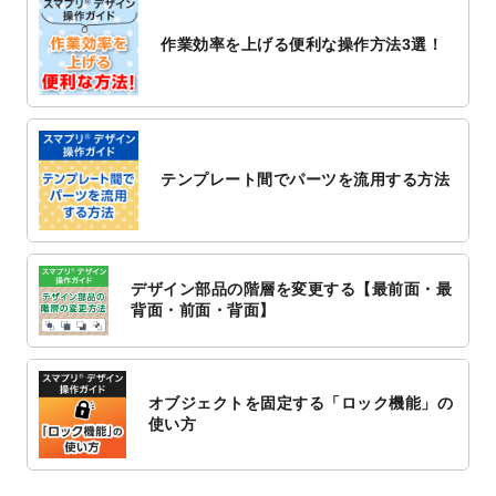
2022/10/26
マッサージ・整体のチラシデザインテンプ
作業効率を上げる便利な操作方法3選！
レート
を追加しました。
2022/10/26
はり・灸のチラシデザインテンプレート
を
追加しました。
2022/10/20
箔押し年賀状のデザインテンプレート
を公
開いたしました。
テンプレート間でパーツを流用する方法
2022/10/14
年賀ポスターのデザインテンプレート
を公
開いたしました。
2022/10/6
チラシ作成から
ポスティング配布注文
まで
対応いたしました。
デザイン部品の階層を変更する【最前面・最
2022/10/1
2023年版1月始まりのカレンダーデザイン
背面・前面・背面】
テンプレート
を公開いたしました。
2022/9/21
コンサートのチラシデザインテンプレート
を追加しました。
オブジェクトを固定する「ロック機能」の
2022/9/5
年賀状のデザインテンプレート
を公開いた
使い方
しました。
2022/9/5
喪中はがきのデザインテンプレート
を公開