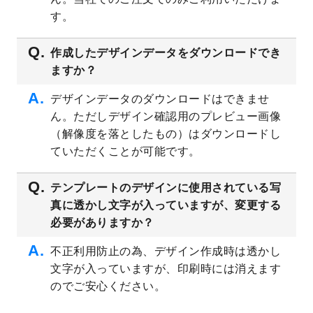
プレート
を公開いたしました。
す。
2023/4/28
シール・ラベルのデザインテンプレート
を
追加しました。
作成したデザインデータをダウンロードでき
ますか？
2023/4/20
飲食店のチラシデザインテンプレート
を追
加しました。
デザインデータのダウンロードはできませ
2023/4/18
セミナー・講演会のチラシデザインテンプ
ん。ただしデザイン確認用のプレビュー画像
レート
を追加しました。
（解像度を落としたもの）はダウンロードし
2023/4/18
スポーツジム・フィットネスクラブのチラ
ていただくことが可能です。
シデザインテンプレート
を追加しました。
2023/3/16
シール・ラベルのデザインテンプレート
を
テンプレートのデザインに使用されている写
公開いたしました。
真に透かし文字が入っていますが、変更する
2023/3/13
封筒（長3、洋長3、角2）のデザインテンプ
必要がありますか？
レート
を追加しました。
2023/3/13
クリアファイルのデザインテンプレート
を
不正利用防止の為、デザイン作成時は透かし
追加しました。
文字が入っていますが、印刷時には消えます
2023/3/2
パワーポイント版テンプレートをダウンロ
のでご安心ください。
ードできるようになりました！