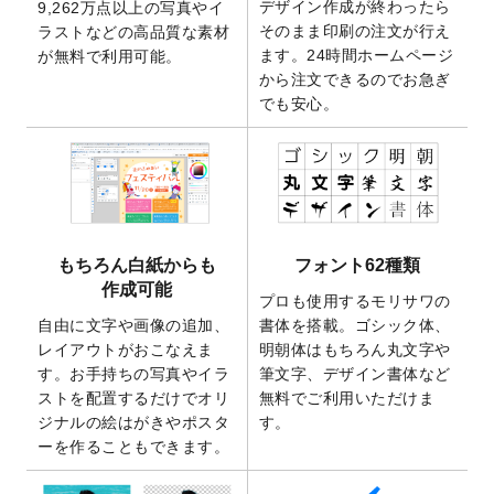
デザイン作成が終わったら
9,262万点以上の写真やイ
開いたしました。
そのまま印刷の注文が行え
ラストなどの高品質な素材
2025/9/30
【新商品】クリアファイルバッグ
が作成で
ます。24時間ホームページ
が無料で利用可能。
きるようになりました！
から注文できるのでお急ぎ
でも安心。
2025/9/10
2026年午年の年賀状デザインテンプレート
を公開いたしました。
2025/9/10
喪中はがき・寒中見舞いのデザインテンプ
レート
を公開いたしました。
2025/8/1
9,160万点以上の写真やイラスト素材が無料
で使えるようになりました。
もちろん白紙からも
フォント62種類
2025/7/30
キャンバスプリントのデザインテンプレー
作成可能
ト
を追加いたしました。
プロも使用するモリサワの
自由に文字や画像の追加、
書体を搭載。ゴシック体、
2025/6/30
暑中見舞いのデザインテンプレート
を追加
レイアウトがおこなえま
明朝体はもちろん丸文字や
しました。
す。お手持ちの写真やイラ
筆文字、デザイン書体など
2025/6/27
キャンバスプリントのデザインテンプレー
ストを配置するだけでオリ
無料でご利用いただけま
ト
を追加いたしました。
ジナルの絵はがきやポスタ
す。
2025/6/24
2026年版1月始まりのカレンダーデザイン
ーを作ることもできます。
テンプレート
を公開いたしました。