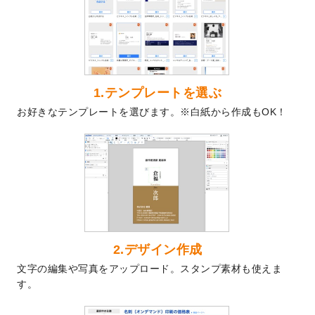
を公開いたしました。
2024/9/9
喪中はがきのデザインテンプレート
を公開
いたしました。
2024/9/2
2025年版1月始まりのカレンダーデザイン
テンプレート
を公開いたしました。
1.テンプレートを選ぶ
2024/8/20
【新商品】コースター
が作成できるように
お好きなテンプレートを選びます。※白紙から作成もOK！
なりました！
2024/7/25
プラスチックカードのデザインテンプレー
ト
を追加しました。
2024/7/9
回数券のデザインテンプレート
を追加しま
した。
2024/7/5
暑中見舞いのデザインテンプレート
を追加
しました。
2024/6/17
メッセージカードのデザインテンプレート
2.デザイン作成
を追加しました。
文字の編集や写真をアップロード。スタンプ素材も使えま
2024/6/14
【新商品】回数券
が作成できるようになり
す。
ました！