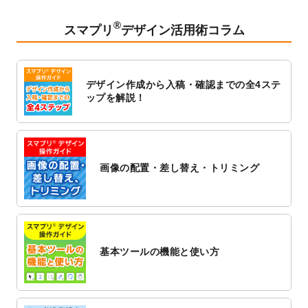
2023/2/24
クリアファイルのデザインテンプレート
を
追加しました。
®
スマプリ
デザイン活用術コラム
2023/1/13
4月始まりのカレンダーデザインテンプレー
ト
を追加しました。
2023/1/5
スタンプカードのデザインテンプレート
を
デザイン作成から入稿・確認までの全4ステ
追加しました。
ップを解説！
2022/12/26
サーバーメンテナンスに伴う全サービス停
止のお知らせ
2022/12/16
ポスターカレンダーのデザインテンプレー
ト
を公開いたしました。
画像の配置・差し替え・トリミング
2022/12/1
プログラミング教室のチラシデザインテン
プレート
を追加しました。
2022/11/25
【新商品】封筒
が作成できるようになりま
した！
基本ツールの機能と使い方
2022/11/25
【新商品】クリアファイル
が作成できるよ
うになりました！
2022/11/4
のし紙のデザインテンプレート
を公開いた
しました。