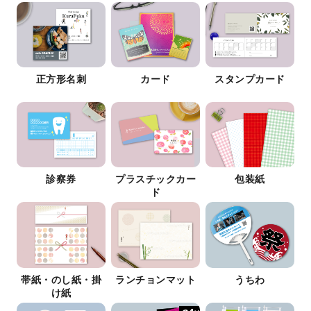
正方形名刺
カード
スタンプカード
診察券
プラスチックカー
包装紙
ド
帯紙・のし紙・掛
ランチョンマット
うちわ
け紙