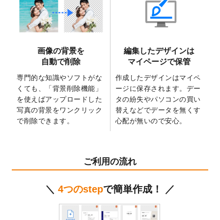
2025/6/9
「
背景削除機能
」を実装しました。
2025/4/3
DMのデザインテンプレート
を追加しまし
た。
2025/2/21
マスキングテープのデザインテンプレート
画像の背景を
編集したデザインは
を追加しました。
自動で削除
マイページで保管
2025/2/4
マスキングテープのデザインテンプレート
を追加しました。
専門的な知識やソフトがな
作成したデザインはマイペ
くても、「背景削除機能」
ージに保存されます。デー
2025/1/15
配置できるデータ形式が増えました。
を使えばアップロードした
タの紛失やパソコンの買い
（pdf、psd、eps、tifに対応）
写真の背景をワンクリック
替えなどでデータを無くす
2024/12/24
2025年版4月始まりのカレンダーデザイン
で削除できます。
心配が無いので安心。
テンプレート
を公開いたしました。
2024/11/27
【新商品】マスキングテープ
が作成できる
ようになりました！
ご利用の流れ
2024/10/11
箔押し年賀状のデザインテンプレート
を公
開いたしました。
＼
4つのstep
で簡単作成！ ／
2024/9/11
ステッカーのデザインテンプレート
を追加
しました。
2024/9/9
2025年巳年の年賀状デザインテンプレート