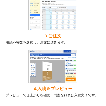
2024/5/22
エコノミータイプののぼり
が作成できるよ
うになりました！
2024/4/30
【新商品】のぼり
が作成できるようになり
ました！
2024/3/21
DMのデザインテンプレート
を追加しまし
た。
3.ご注文
2023/12/22
【新商品】ステッカー
が作成できるように
用紙や枚数を選択し、注文に進みます。
なりました！
2023/12/15
2024年版4月始まりのカレンダーデザイン
テンプレート
を公開いたしました。
2023/10/10
2024年辰年の年賀ポスターデザインテンプ
レート
を公開いたしました。
2023/10/4
箔押し年賀状のデザインテンプレート
を公
開いたしました。
2023/9/25
クリアファイル、封筒、うちわにてオリジ
4.入稿＆プレビュー
ナルデザインで作成できるようになりまし
プレビューで仕上がりを確認！問題なければ入稿完了です。
た！
2023/9/5
2024年辰年の年賀状デザインテンプレート