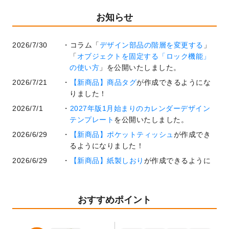
お知らせ
2026/7/30
コラム「
デザイン部品の階層を変更する
」
「
オブジェクトを固定する「ロック機能」
の使い方
」を公開いたしました。
2026/7/21
【新商品】商品タグ
が作成できるようにな
りました！
2026/7/1
2027年版1月始まりのカレンダーデザイン
テンプレート
を公開いたしました。
2026/6/29
【新商品】ポケットティッシュ
が作成でき
るようになりました！
2026/6/29
【新商品】紙製しおり
が作成できるように
なりました！
2026/6/22
コラム「
基本ツールの機能と使い方
」「
作
業効率を上げる便利な操作方法3選！
」を公
おすすめポイント
開いたしました。
2026/6/19
暑中見舞いのデザインテンプレート
を追加