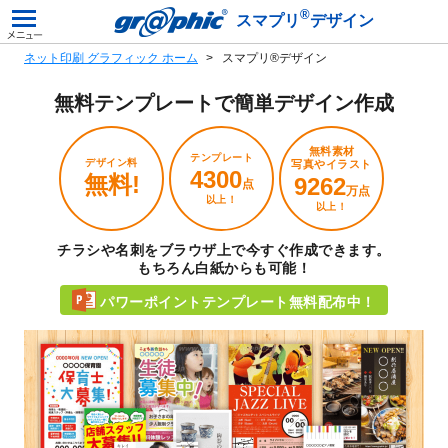
®
スマプリ
デザイン
ネット印刷 グラフィック ホーム
スマプリ®デザイン
無料テンプレートで
簡単デザイン作成
無料素材
テンプレート
デザイン料
写真やイラスト
4300
無料!
9262
点
万点
以上！
以上！
チラシや名刺をブラウザ上で今すぐ作成できます。
もちろん白紙からも可能！
パワーポイントテンプレート無料配布中！