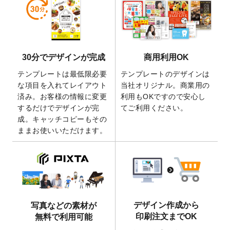
しました。
2026/5/28
【新商品】マグネットステッカー
が作成で
きるようになりました！
2026/5/21
コラム「
デザイン作成から入稿・確認まで
30分でデザインが完成
商用利用OK
の全4ステップを解説！
」を公開いたしまし
た。
テンプレートは最低限必要
テンプレートのデザインは
2026/4/23
コラム「
画像の配置・差し替え・トリミン
な項目を入れてレイアウト
当社オリジナル。商業用の
グ
」「
テンプレート間でパーツを流用する
済み。お客様の情報に変更
利用もOKですので安心し
方法
」を公開いたしました。
するだけでデザインが完
てご利用ください。
成。キャッチコピーもその
2026/4/21
アクリルキーホルダーのデザインテンプレ
ままお使いいただけます。
ート
を追加いたしました。
2026/3/17
【新商品】缶バッジ
が作成できるようにな
りました！
2025/12/22
【新商品】アクリルキーホルダー
が作成で
きるようになりました！
2025/12/22
2026年版4月始まりのカレンダーデザイン
デザイン作成から
写真などの素材が
テンプレート
を公開いたしました。
印刷注文までOK
無料で利用可能
2025/10/7
箔押し年賀状のデザインテンプレート
を公