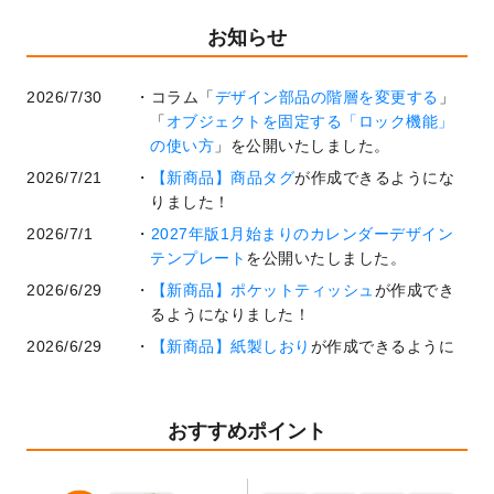
お知らせ
2026/7/30
コラム「
デザイン部品の階層を変更する
」
「
オブジェクトを固定する「ロック機能」
の使い方
」を公開いたしました。
2026/7/21
【新商品】商品タグ
が作成できるようにな
りました！
2026/7/1
2027年版1月始まりのカレンダーデザイン
テンプレート
を公開いたしました。
2026/6/29
【新商品】ポケットティッシュ
が作成でき
るようになりました！
2026/6/29
【新商品】紙製しおり
が作成できるように
なりました！
2026/6/22
コラム「
基本ツールの機能と使い方
」「
作
業効率を上げる便利な操作方法3選！
」を公
おすすめポイント
開いたしました。
2026/6/19
暑中見舞いのデザインテンプレート
を追加