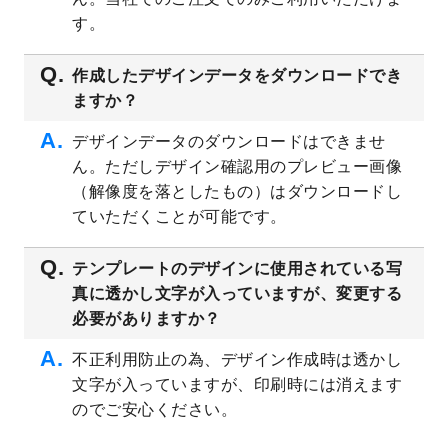
プレート
を公開いたしました。
す。
2023/4/28
シール・ラベルのデザインテンプレート
を
追加しました。
作成したデザインデータをダウンロードでき
ますか？
2023/4/20
飲食店のチラシデザインテンプレート
を追
加しました。
デザインデータのダウンロードはできませ
2023/4/18
セミナー・講演会のチラシデザインテンプ
ん。ただしデザイン確認用のプレビュー画像
レート
を追加しました。
（解像度を落としたもの）はダウンロードし
2023/4/18
スポーツジム・フィットネスクラブのチラ
ていただくことが可能です。
シデザインテンプレート
を追加しました。
2023/3/16
シール・ラベルのデザインテンプレート
を
テンプレートのデザインに使用されている写
公開いたしました。
真に透かし文字が入っていますが、変更する
2023/3/13
封筒（長3、洋長3、角2）のデザインテンプ
必要がありますか？
レート
を追加しました。
2023/3/13
クリアファイルのデザインテンプレート
を
不正利用防止の為、デザイン作成時は透かし
追加しました。
文字が入っていますが、印刷時には消えます
2023/3/2
パワーポイント版テンプレートをダウンロ
のでご安心ください。
ードできるようになりました！