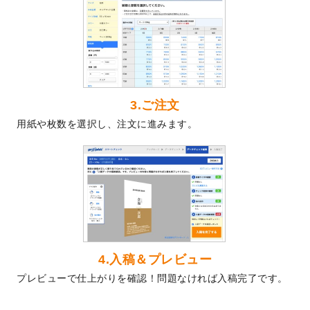
2024/5/22
エコノミータイプののぼり
が作成できるよ
うになりました！
2024/4/30
【新商品】のぼり
が作成できるようになり
ました！
2024/3/21
DMのデザインテンプレート
を追加しまし
た。
3.ご注文
2023/12/22
【新商品】ステッカー
が作成できるように
用紙や枚数を選択し、注文に進みます。
なりました！
2023/12/15
2024年版4月始まりのカレンダーデザイン
テンプレート
を公開いたしました。
2023/10/10
2024年辰年の年賀ポスターデザインテンプ
レート
を公開いたしました。
2023/10/4
箔押し年賀状のデザインテンプレート
を公
開いたしました。
2023/9/25
クリアファイル、封筒、うちわにてオリジ
4.入稿＆プレビュー
ナルデザインで作成できるようになりまし
プレビューで仕上がりを確認！問題なければ入稿完了です。
た！
2023/9/5
2024年辰年の年賀状デザインテンプレート