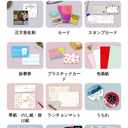
正方形名刺
カード
スタンプカード
診察券
プラスチックカー
包装紙
ド
帯紙・のし紙・掛
ランチョンマット
うちわ
け紙