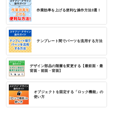
2022/10/26
マッサージ・整体のチラシデザインテンプ
作業効率を上げる便利な操作方法3選！
レート
を追加しました。
2022/10/26
はり・灸のチラシデザインテンプレート
を
追加しました。
2022/10/20
箔押し年賀状のデザインテンプレート
を公
開いたしました。
テンプレート間でパーツを流用する方法
2022/10/14
年賀ポスターのデザインテンプレート
を公
開いたしました。
2022/10/6
チラシ作成から
ポスティング配布注文
まで
対応いたしました。
デザイン部品の階層を変更する【最前面・最
2022/10/1
2023年版1月始まりのカレンダーデザイン
背面・前面・背面】
テンプレート
を公開いたしました。
2022/9/21
コンサートのチラシデザインテンプレート
を追加しました。
オブジェクトを固定する「ロック機能」の
2022/9/5
年賀状のデザインテンプレート
を公開いた
使い方
しました。
2022/9/5
喪中はがきのデザインテンプレート
を公開