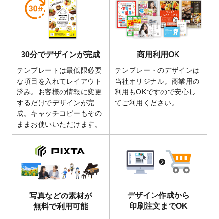
しました。
2026/5/28
【新商品】マグネットステッカー
が作成で
きるようになりました！
2026/5/21
コラム「
デザイン作成から入稿・確認まで
30分でデザインが完成
商用利用OK
の全4ステップを解説！
」を公開いたしまし
た。
テンプレートは最低限必要
テンプレートのデザインは
2026/4/23
コラム「
画像の配置・差し替え・トリミン
な項目を入れてレイアウト
当社オリジナル。商業用の
グ
」「
テンプレート間でパーツを流用する
済み。お客様の情報に変更
利用もOKですので安心し
方法
」を公開いたしました。
するだけでデザインが完
てご利用ください。
成。キャッチコピーもその
2026/4/21
アクリルキーホルダーのデザインテンプレ
ままお使いいただけます。
ート
を追加いたしました。
2026/3/17
【新商品】缶バッジ
が作成できるようにな
りました！
2025/12/22
【新商品】アクリルキーホルダー
が作成で
きるようになりました！
2025/12/22
2026年版4月始まりのカレンダーデザイン
デザイン作成から
写真などの素材が
テンプレート
を公開いたしました。
印刷注文までOK
無料で利用可能
2025/10/7
箔押し年賀状のデザインテンプレート
を公