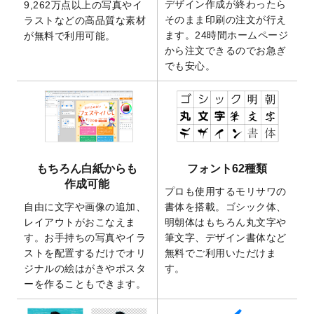
デザイン作成が終わったら
9,262万点以上の写真やイ
開いたしました。
そのまま印刷の注文が行え
ラストなどの高品質な素材
2025/9/30
【新商品】クリアファイルバッグ
が作成で
ます。24時間ホームページ
が無料で利用可能。
きるようになりました！
から注文できるのでお急ぎ
でも安心。
2025/9/10
2026年午年の年賀状デザインテンプレート
を公開いたしました。
2025/9/10
喪中はがき・寒中見舞いのデザインテンプ
レート
を公開いたしました。
2025/8/1
9,160万点以上の写真やイラスト素材が無料
で使えるようになりました。
もちろん白紙からも
フォント62種類
2025/7/30
キャンバスプリントのデザインテンプレー
作成可能
ト
を追加いたしました。
プロも使用するモリサワの
自由に文字や画像の追加、
書体を搭載。ゴシック体、
2025/6/30
暑中見舞いのデザインテンプレート
を追加
レイアウトがおこなえま
明朝体はもちろん丸文字や
しました。
す。お手持ちの写真やイラ
筆文字、デザイン書体など
2025/6/27
キャンバスプリントのデザインテンプレー
ストを配置するだけでオリ
無料でご利用いただけま
ト
を追加いたしました。
ジナルの絵はがきやポスタ
す。
2025/6/24
2026年版1月始まりのカレンダーデザイン
ーを作ることもできます。
テンプレート
を公開いたしました。