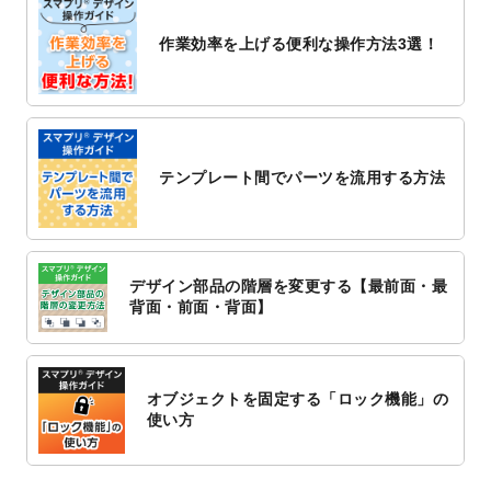
2022/10/26
マッサージ・整体のチラシデザインテンプ
作業効率を上げる便利な操作方法3選！
レート
を追加しました。
2022/10/26
はり・灸のチラシデザインテンプレート
を
追加しました。
2022/10/20
箔押し年賀状のデザインテンプレート
を公
開いたしました。
テンプレート間でパーツを流用する方法
2022/10/14
年賀ポスターのデザインテンプレート
を公
開いたしました。
2022/10/6
チラシ作成から
ポスティング配布注文
まで
対応いたしました。
デザイン部品の階層を変更する【最前面・最
2022/10/1
2023年版1月始まりのカレンダーデザイン
背面・前面・背面】
テンプレート
を公開いたしました。
2022/9/21
コンサートのチラシデザインテンプレート
を追加しました。
オブジェクトを固定する「ロック機能」の
2022/9/5
年賀状のデザインテンプレート
を公開いた
使い方
しました。
2022/9/5
喪中はがきのデザインテンプレート
を公開