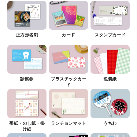
正方形名刺
カード
スタンプカード
診察券
プラスチックカー
包装紙
ド
帯紙・のし紙・掛
ランチョンマット
うちわ
け紙