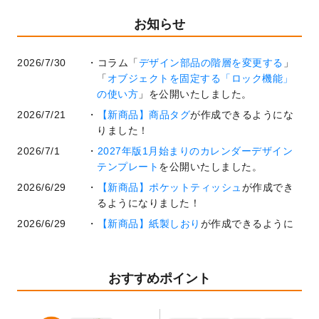
お知らせ
2026/7/30
コラム「
デザイン部品の階層を変更する
」
「
オブジェクトを固定する「ロック機能」
の使い方
」を公開いたしました。
2026/7/21
【新商品】商品タグ
が作成できるようにな
りました！
2026/7/1
2027年版1月始まりのカレンダーデザイン
テンプレート
を公開いたしました。
2026/6/29
【新商品】ポケットティッシュ
が作成でき
るようになりました！
2026/6/29
【新商品】紙製しおり
が作成できるように
なりました！
2026/6/22
コラム「
基本ツールの機能と使い方
」「
作
業効率を上げる便利な操作方法3選！
」を公
おすすめポイント
開いたしました。
2026/6/19
暑中見舞いのデザインテンプレート
を追加