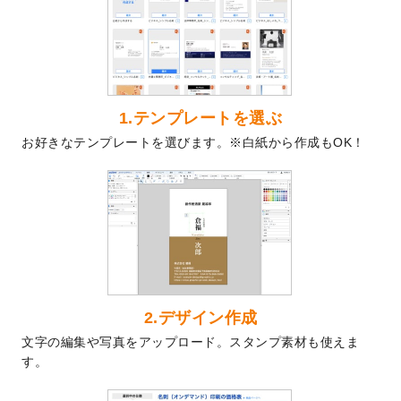
を公開いたしました。
2024/9/9
喪中はがきのデザインテンプレート
を公開
いたしました。
2024/9/2
2025年版1月始まりのカレンダーデザイン
テンプレート
を公開いたしました。
1.テンプレートを選ぶ
2024/8/20
【新商品】コースター
が作成できるように
お好きなテンプレートを選びます。※白紙から作成もOK！
なりました！
2024/7/25
プラスチックカードのデザインテンプレー
ト
を追加しました。
2024/7/9
回数券のデザインテンプレート
を追加しま
した。
2024/7/5
暑中見舞いのデザインテンプレート
を追加
しました。
2024/6/17
メッセージカードのデザインテンプレート
2.デザイン作成
を追加しました。
文字の編集や写真をアップロード。スタンプ素材も使えま
2024/6/14
【新商品】回数券
が作成できるようになり
す。
ました！