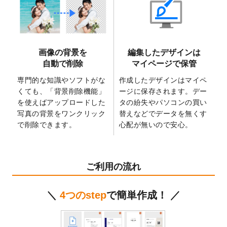
2025/6/9
「
背景削除機能
」を実装しました。
2025/4/3
DMのデザインテンプレート
を追加しまし
た。
2025/2/21
マスキングテープのデザインテンプレート
画像の背景を
編集したデザインは
を追加しました。
自動で削除
マイページで保管
2025/2/4
マスキングテープのデザインテンプレート
を追加しました。
専門的な知識やソフトがな
作成したデザインはマイペ
くても、「背景削除機能」
ージに保存されます。デー
2025/1/15
配置できるデータ形式が増えました。
を使えばアップロードした
タの紛失やパソコンの買い
（pdf、psd、eps、tifに対応）
写真の背景をワンクリック
替えなどでデータを無くす
2024/12/24
2025年版4月始まりのカレンダーデザイン
で削除できます。
心配が無いので安心。
テンプレート
を公開いたしました。
2024/11/27
【新商品】マスキングテープ
が作成できる
ようになりました！
ご利用の流れ
2024/10/11
箔押し年賀状のデザインテンプレート
を公
開いたしました。
＼
4つのstep
で簡単作成！ ／
2024/9/11
ステッカーのデザインテンプレート
を追加
しました。
2024/9/9
2025年巳年の年賀状デザインテンプレート