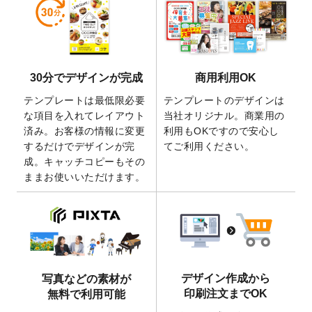
しました。
2026/5/28
【新商品】マグネットステッカー
が作成で
きるようになりました！
2026/5/21
コラム「
デザイン作成から入稿・確認まで
30分でデザインが完成
商用利用OK
の全4ステップを解説！
」を公開いたしまし
た。
テンプレートは最低限必要
テンプレートのデザインは
2026/4/23
コラム「
画像の配置・差し替え・トリミン
な項目を入れてレイアウト
当社オリジナル。商業用の
グ
」「
テンプレート間でパーツを流用する
済み。お客様の情報に変更
利用もOKですので安心し
方法
」を公開いたしました。
するだけでデザインが完
てご利用ください。
成。キャッチコピーもその
2026/4/21
アクリルキーホルダーのデザインテンプレ
ままお使いいただけます。
ート
を追加いたしました。
2026/3/17
【新商品】缶バッジ
が作成できるようにな
りました！
2025/12/22
【新商品】アクリルキーホルダー
が作成で
きるようになりました！
2025/12/22
2026年版4月始まりのカレンダーデザイン
デザイン作成から
写真などの素材が
テンプレート
を公開いたしました。
印刷注文までOK
無料で利用可能
2025/10/7
箔押し年賀状のデザインテンプレート
を公