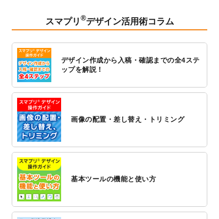
2023/2/24
クリアファイルのデザインテンプレート
を
追加しました。
®
スマプリ
デザイン活用術コラム
2023/1/13
4月始まりのカレンダーデザインテンプレー
ト
を追加しました。
2023/1/5
スタンプカードのデザインテンプレート
を
デザイン作成から入稿・確認までの全4ステ
追加しました。
ップを解説！
2022/12/26
サーバーメンテナンスに伴う全サービス停
止のお知らせ
2022/12/16
ポスターカレンダーのデザインテンプレー
ト
を公開いたしました。
画像の配置・差し替え・トリミング
2022/12/1
プログラミング教室のチラシデザインテン
プレート
を追加しました。
2022/11/25
【新商品】封筒
が作成できるようになりま
した！
基本ツールの機能と使い方
2022/11/25
【新商品】クリアファイル
が作成できるよ
うになりました！
2022/11/4
のし紙のデザインテンプレート
を公開いた
しました。