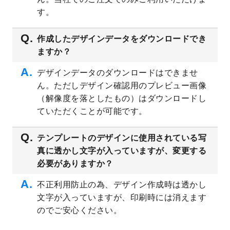
プレート
を公開いたしました。
す。
2023/4/28
シール・ラベルのデザインテンプレート
を
追加しました。
作成したデザインデータをダウンロードでき
ますか？
2023/4/20
飲食店のチラシデザインテンプレート
を追
加しました。
デザインデータのダウンロードはできませ
2023/4/18
セミナー・講演会のチラシデザインテンプ
ん。ただしデザイン確認用のプレビュー画像
レート
を追加しました。
（解像度を落としたもの）はダウンロードし
2023/4/18
スポーツジム・フィットネスクラブのチラ
ていただくことが可能です。
シデザインテンプレート
を追加しました。
2023/3/16
シール・ラベルのデザインテンプレート
を
テンプレートのデザインに使用されている写
公開いたしました。
真に透かし文字が入っていますが、変更する
2023/3/13
封筒（長3、洋長3、角2）のデザインテンプ
必要がありますか？
レート
を追加しました。
2023/3/13
クリアファイルのデザインテンプレート
を
不正利用防止の為、デザイン作成時は透かし
追加しました。
文字が入っていますが、印刷時には消えます
2023/3/2
パワーポイント版テンプレートをダウンロ
のでご安心ください。
ードできるようになりました！