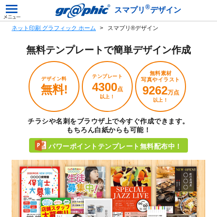
®
スマプリ
デザイン
ネット印刷 グラフィック ホーム
スマプリ®デザイン
無料テンプレートで
簡単デザイン作成
無料素材
テンプレート
デザイン料
写真やイラスト
4300
無料!
9262
点
万点
以上！
以上！
チラシや名刺をブラウザ上で今すぐ作成できます。
もちろん白紙からも可能！
パワーポイントテンプレート無料配布中！