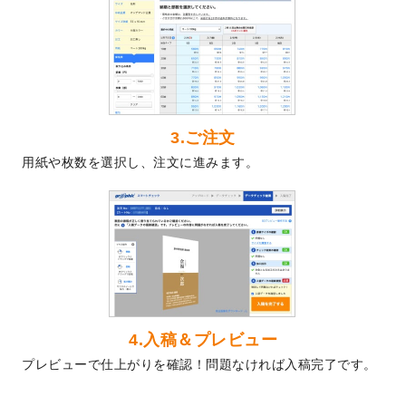
2024/5/22
エコノミータイプののぼり
が作成できるよ
うになりました！
2024/4/30
【新商品】のぼり
が作成できるようになり
ました！
2024/3/21
DMのデザインテンプレート
を追加しまし
た。
3.ご注文
2023/12/22
【新商品】ステッカー
が作成できるように
用紙や枚数を選択し、注文に進みます。
なりました！
2023/12/15
2024年版4月始まりのカレンダーデザイン
テンプレート
を公開いたしました。
2023/10/10
2024年辰年の年賀ポスターデザインテンプ
レート
を公開いたしました。
2023/10/4
箔押し年賀状のデザインテンプレート
を公
開いたしました。
2023/9/25
クリアファイル、封筒、うちわにてオリジ
4.入稿＆プレビュー
ナルデザインで作成できるようになりまし
プレビューで仕上がりを確認！問題なければ入稿完了です。
た！
2023/9/5
2024年辰年の年賀状デザインテンプレート