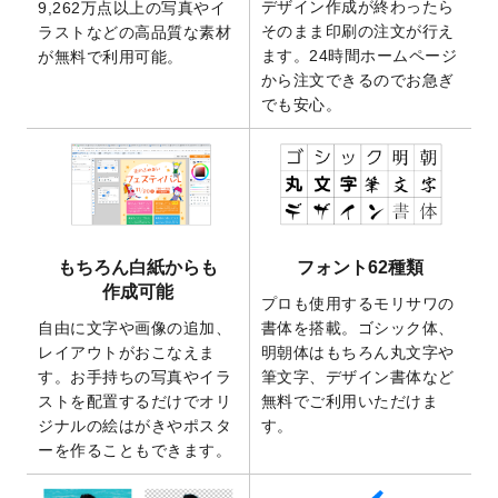
デザイン作成が終わったら
9,262万点以上の写真やイ
開いたしました。
そのまま印刷の注文が行え
ラストなどの高品質な素材
2025/9/30
【新商品】クリアファイルバッグ
が作成で
ます。24時間ホームページ
が無料で利用可能。
きるようになりました！
から注文できるのでお急ぎ
でも安心。
2025/9/10
2026年午年の年賀状デザインテンプレート
を公開いたしました。
2025/9/10
喪中はがき・寒中見舞いのデザインテンプ
レート
を公開いたしました。
2025/8/1
9,160万点以上の写真やイラスト素材が無料
で使えるようになりました。
もちろん白紙からも
フォント62種類
2025/7/30
キャンバスプリントのデザインテンプレー
作成可能
ト
を追加いたしました。
プロも使用するモリサワの
自由に文字や画像の追加、
書体を搭載。ゴシック体、
2025/6/30
暑中見舞いのデザインテンプレート
を追加
レイアウトがおこなえま
明朝体はもちろん丸文字や
しました。
す。お手持ちの写真やイラ
筆文字、デザイン書体など
2025/6/27
キャンバスプリントのデザインテンプレー
ストを配置するだけでオリ
無料でご利用いただけま
ト
を追加いたしました。
ジナルの絵はがきやポスタ
す。
2025/6/24
2026年版1月始まりのカレンダーデザイン
ーを作ることもできます。
テンプレート
を公開いたしました。