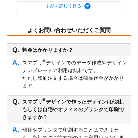
を公開いたしました。
手順を詳しく見る
2023/9/1
2024年版1月始まりのカレンダーデザイン
テンプレート
を公開いたしました。
2023/8/29
オリジナルサイズ、変型サイズで作成でき
よくお問い合わせいただくご質問
るようになりました！
2023/8/18
チケットのデザインテンプレート
を追加し
料金はかかりますか？
ました。
2023/8/7
【新商品】チケット
が作成できるようにな
®
スマプリ
デザインでのデータ作成やデザイン
りました！
テンプレートの利用は無料です。
2023/8/2
美容・エステのチラシデザインテンプレー
ただし印刷注文する場合は商品代金がかかり
ト
を追加しました。
ます。
2023/6/28
暑中見舞いのデザインテンプレート
を公開
いたしました。
®
スマプリ
デザインで作ったデザインは他社、
2023/6/12
うちわのデザインテンプレート
を公開いた
もしくは自宅やオフィスのプリンタで印刷で
しました。
きますか？
2023/5/9
ランチョンマットのデザインテンプレート
を公開いたしました。
他社やプリンタで印刷することはできませ
ん。当社でのご注文でのみご利用いただけま
2023/5/9
書類カバー（見積書表紙）のデザインテン