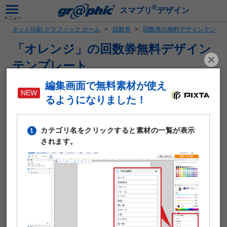
®
スマプリ
デザイン
ネット印刷 グラフィック ホーム
回数券
回数券の無料デザインテンプ
「オレンジ」の回数券無料デザイン
テンプレート
編集画面で無料素材が使え
印刷とミシン加工がセットになった回数券。6枚綴りまたは
11枚綴りが選べます。
るようになりました！
®
スマプリ
デザインからの入稿ではナンバリングや可変テキ
スト印字のオプションは非対応です。
カテゴリ名をクリックすると素材の一覧が表示
1
回数券の詳しい仕様や印刷料金はこちら
されます。