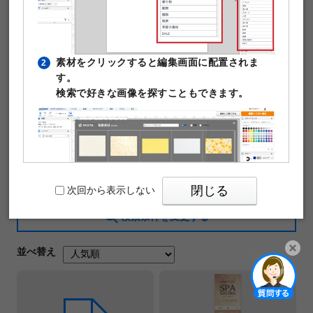
素材をクリックすると編集画面に配置されま
2
す。
検索で好きな画像を探すこともできます。
サイズで絞り込む
6枚綴り
11枚綴り
全てのサイズ
現在の絞り込み条件
条件をクリア
オレンジ ×
閉じる
次回から表示しない
検索条件を変更する
並べ替え
PIXTAの透かし文字は印刷時に消えますのでご
3
開く
安心ください。