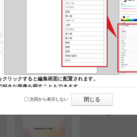
テンプレート
通常名刺
女性名刺
欧米名刺
正方形名刺
全ての
全てのサイズ ×
花・植木・ガーデニング用品 ×
をクリックすると編集画面に配置されます。
で好きな画像を探すこともできます。
閉じる
次回から表示しない