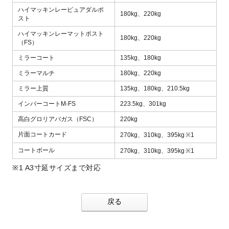
ハイマッキンレーピュアダルポ
180kg、
220kg
スト
ハイマッキンレーマットポスト
180kg、
220kg
（FS）
ミラーコート
135kg、
180kg
ミラーマルチ
180kg、
220kg
ミラー上質
135kg、
180kg、
210.5kg
インバーコートM-FS
223.5kg、
301kg
高白グロリアバガス（FSC）
220kg
片面コートカード
270kg、
310kg、
395kg
※1
コートボール
270kg、
310kg、
395kg
※1
※1 A3寸延サイズまで対応
戻る