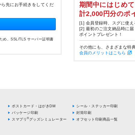
期間中にはじめ
から先にお手続きをしてくだ
計2,000円分の
[1] 会員登録時、スグに使え
[2] 最初のご注文納品時に
ポイントプレゼント！
、SSL/TLS サーバー証明書
その他にも、さまざまな特
会員のメリットはこちら
ポストカード・はがきDM
シール・ステッカー印刷
パッケージ印刷
封筒印刷
®
スマプリ
グッズシミュレーター
オフセット印刷商品一覧