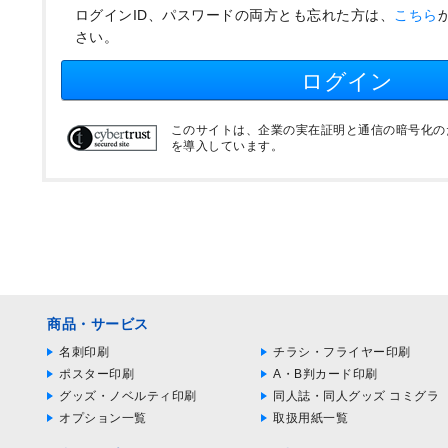
ログインID、パスワードの両方とも忘れた方は、
こちら
さい。
ログイン
このサイトは、企業の実在証明と通信の暗号化のため
を導入しています。
商品・サービス
名刺印刷
チラシ・フライヤー印刷
ポスター印刷
A・B判カード印刷
グッズ・ノベルティ印刷
同人誌・同人グッズ コミグラ
オプション一覧
取扱用紙一覧