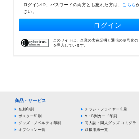
ログインID、パスワードの両方とも忘れた方は、
こちら
さい。
ログイン
このサイトは、企業の実在証明と通信の暗号化のため
を導入しています。
商品・サービス
名刺印刷
チラシ・フライヤー印刷
ポスター印刷
A・B判カード印刷
グッズ・ノベルティ印刷
同人誌・同人グッズ コミグラ
オプション一覧
取扱用紙一覧