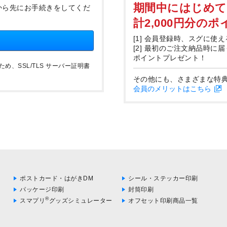
期間中にはじめ
から先にお手続きをしてくだ
計2,000円分の
[1] 会員登録時、スグに使え
[2] 最初のご注文納品時に
ポイントプレゼント！
、SSL/TLS サーバー証明書
その他にも、さまざまな特
会員のメリットはこちら
ポストカード・はがきDM
シール・ステッカー印刷
パッケージ印刷
封筒印刷
®
スマプリ
グッズシミュレーター
オフセット印刷商品一覧