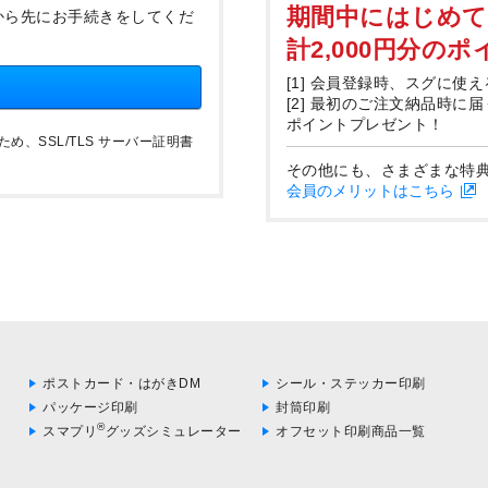
期間中にはじめ
から先にお手続きをしてくだ
計2,000円分の
[1] 会員登録時、スグに使え
[2] 最初のご注文納品時に
ポイントプレゼント！
、SSL/TLS サーバー証明書
その他にも、さまざまな特
会員のメリットはこちら
ポストカード・はがきDM
シール・ステッカー印刷
パッケージ印刷
封筒印刷
®
スマプリ
グッズシミュレーター
オフセット印刷商品一覧