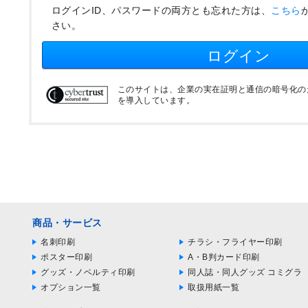
ログインID、パスワードの両方とも忘れた方は、
こちら
さい。
ログイン
このサイトは、企業の実在証明と通信の暗号化のため
を導入しています。
商品・サービス
名刺印刷
チラシ・フライヤー印刷
ポスター印刷
A・B判カード印刷
グッズ・ノベルティ印刷
同人誌・同人グッズ コミグラ
オプション一覧
取扱用紙一覧