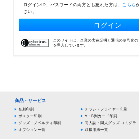
ログインID、パスワードの両方とも忘れた方は、
こちら
さい。
ログイン
このサイトは、企業の実在証明と通信の暗号化のため
を導入しています。
商品・サービス
名刺印刷
チラシ・フライヤー印刷
ポスター印刷
A・B判カード印刷
グッズ・ノベルティ印刷
同人誌・同人グッズ コミグラ
オプション一覧
取扱用紙一覧