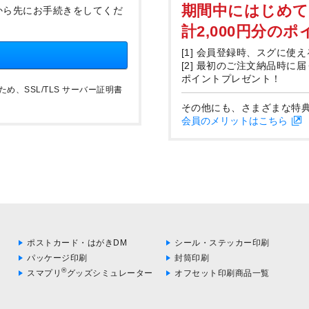
期間中にはじめ
から先にお手続きをしてくだ
計2,000円分の
[1] 会員登録時、スグに使え
[2] 最初のご注文納品時に
ポイントプレゼント！
、SSL/TLS サーバー証明書
その他にも、さまざまな特
会員のメリットはこちら
ポストカード・はがきDM
シール・ステッカー印刷
パッケージ印刷
封筒印刷
®
スマプリ
グッズシミュレーター
オフセット印刷商品一覧