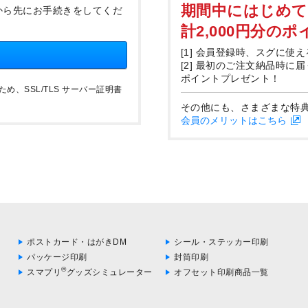
期間中にはじめ
から先にお手続きをしてくだ
計2,000円分の
[1] 会員登録時、スグに使え
[2] 最初のご注文納品時に
ポイントプレゼント！
、SSL/TLS サーバー証明書
その他にも、さまざまな特
会員のメリットはこちら
ポストカード・はがきDM
シール・ステッカー印刷
パッケージ印刷
封筒印刷
®
スマプリ
グッズシミュレーター
オフセット印刷商品一覧