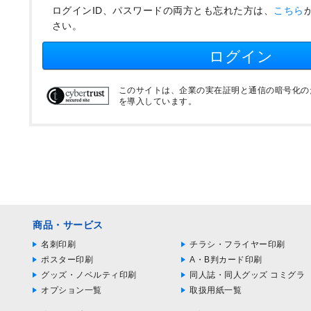
ログインID、パスワードの両方とも忘れた方は、
こちら
さい。
ログイン
このサイトは、企業の実在証明と通信の暗号化のため
を導入しています。
商品・サービス
名刺印刷
チラシ・フライヤー印刷
ポスター印刷
A・B判カード印刷
グッズ・ノベルティ印刷
同人誌・同人グッズ コミグラ
オプション一覧
取扱用紙一覧