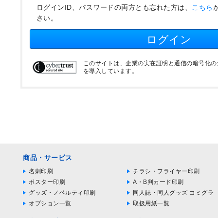
ログインID、パスワードの両方とも忘れた方は、
こちら
さい。
ログイン
このサイトは、企業の実在証明と通信の暗号化のため
を導入しています。
商品・サービス
名刺印刷
チラシ・フライヤー印刷
ポスター印刷
A・B判カード印刷
グッズ・ノベルティ印刷
同人誌・同人グッズ コミグラ
オプション一覧
取扱用紙一覧