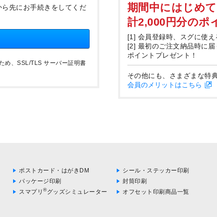
期間中にはじめ
から先にお手続きをしてくだ
計2,000円分の
[1] 会員登録時、スグに使え
[2] 最初のご注文納品時に
ポイントプレゼント！
、SSL/TLS サーバー証明書
その他にも、さまざまな特
会員のメリットはこちら
ポストカード・はがきDM
シール・ステッカー印刷
パッケージ印刷
封筒印刷
®
スマプリ
グッズシミュレーター
オフセット印刷商品一覧