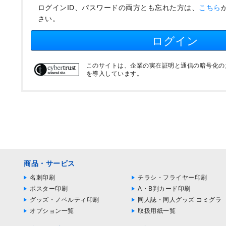
ログインID、パスワードの両方とも忘れた方は、
こちら
さい。
ログイン
このサイトは、企業の実在証明と通信の暗号化のため
を導入しています。
商品・サービス
名刺印刷
チラシ・フライヤー印刷
ポスター印刷
A・B判カード印刷
グッズ・ノベルティ印刷
同人誌・同人グッズ コミグラ
オプション一覧
取扱用紙一覧