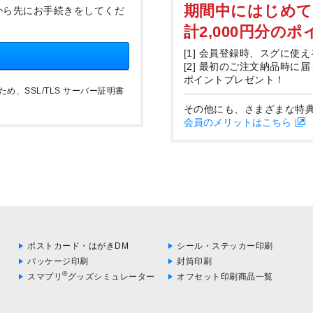
期間中にはじめ
から先にお手続きをしてくだ
計2,000円分の
[1] 会員登録時、スグに使え
[2] 最初のご注文納品時に
ポイントプレゼント！
、SSL/TLS サーバー証明書
その他にも、さまざまな特
会員のメリットはこちら
ポストカード・はがきDM
シール・ステッカー印刷
パッケージ印刷
封筒印刷
®
スマプリ
グッズシミュレーター
オフセット印刷商品一覧