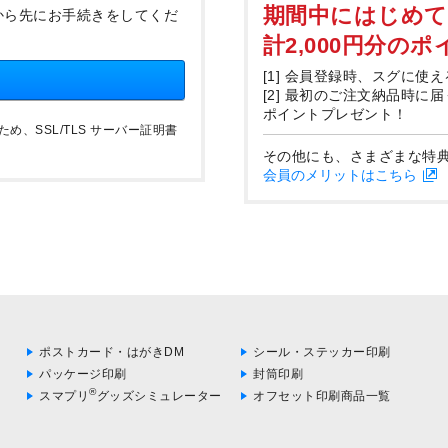
期間中にはじめ
から先にお手続きをしてくだ
計2,000円分の
[1] 会員登録時、スグに使え
[2] 最初のご注文納品時に
ポイントプレゼント！
、SSL/TLS サーバー証明書
その他にも、さまざまな特
会員のメリットはこちら
ポストカード・はがきDM
シール・ステッカー印刷
パッケージ印刷
封筒印刷
®
スマプリ
グッズシミュレーター
オフセット印刷商品一覧