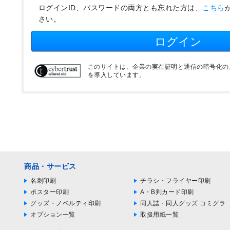
ログインID、パスワードの両方とも忘れた方は、
こちら
さい。
ログイン
このサイトは、企業の実在証明と通信の暗号化のため
を導入しています。
商品・サービス
名刺印刷
チラシ・フライヤー印刷
ポスター印刷
A・B判カード印刷
グッズ・ノベルティ印刷
同人誌・同人グッズ コミグラ
オプション一覧
取扱用紙一覧