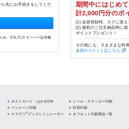
期間中にはじめ
から先にお手続きをしてくだ
計2,000円分の
[1] 会員登録時、スグに使え
[2] 最初のご注文納品時に
ポイントプレゼント！
、SSL/TLS サーバー証明書
その他にも、さまざまな特
会員のメリットはこちら
ポストカード・はがきDM
シール・ステッカー印刷
パッケージ印刷
封筒印刷
®
スマプリ
グッズシミュレーター
オフセット印刷商品一覧