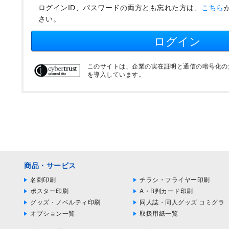
ログインID、パスワードの両方とも忘れた方は、
こちら
さい。
ログイン
このサイトは、企業の実在証明と通信の暗号化のため
を導入しています。
商品・サービス
名刺印刷
チラシ・フライヤー印刷
ポスター印刷
A・B判カード印刷
グッズ・ノベルティ印刷
同人誌・同人グッズ コミグラ
オプション一覧
取扱用紙一覧