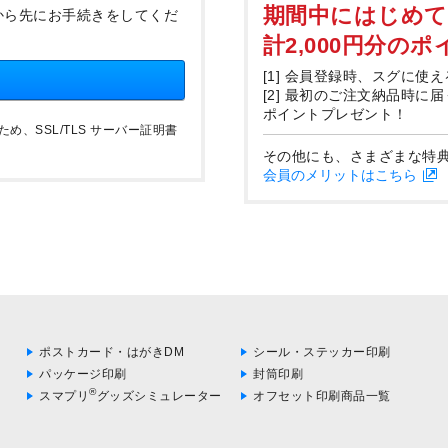
期間中にはじめ
から先にお手続きをしてくだ
計2,000円分の
[1] 会員登録時、スグに使え
[2] 最初のご注文納品時に
ポイントプレゼント！
、SSL/TLS サーバー証明書
その他にも、さまざまな特
会員のメリットはこちら
ポストカード・はがきDM
シール・ステッカー印刷
パッケージ印刷
封筒印刷
®
スマプリ
グッズシミュレーター
オフセット印刷商品一覧