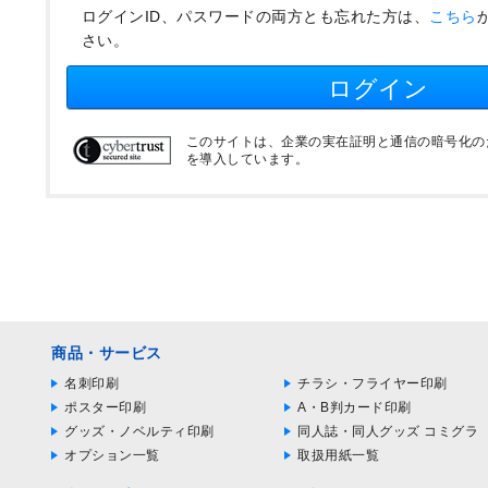
ログインID、パスワードの両方とも忘れた方は、
こちら
さい。
ログイン
このサイトは、企業の実在証明と通信の暗号化のため
を導入しています。
商品・サービス
名刺印刷
チラシ・フライヤー印刷
ポスター印刷
A・B判カード印刷
グッズ・ノベルティ印刷
同人誌・同人グッズ コミグラ
オプション一覧
取扱用紙一覧