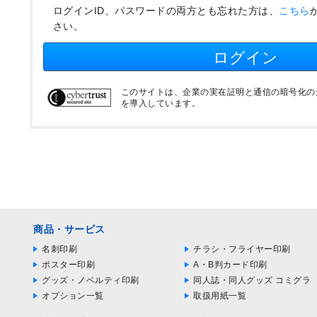
ログインID、パスワードの両方とも忘れた方は、
こちら
さい。
ログイン
このサイトは、企業の実在証明と通信の暗号化のため
を導入しています。
商品・サービス
名刺印刷
チラシ・フライヤー印刷
ポスター印刷
A・B判カード印刷
グッズ・ノベルティ印刷
同人誌・同人グッズ コミグラ
オプション一覧
取扱用紙一覧