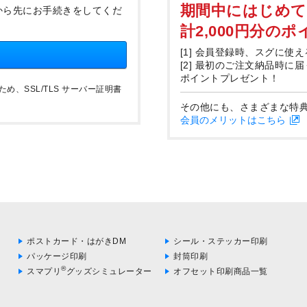
期間中にはじめ
から先にお手続きをしてくだ
計2,000円分の
[1] 会員登録時、スグに使え
[2] 最初のご注文納品時に
ポイントプレゼント！
、SSL/TLS サーバー証明書
その他にも、さまざまな特
会員のメリットはこちら
ポストカード・はがきDM
シール・ステッカー印刷
パッケージ印刷
封筒印刷
®
スマプリ
グッズシミュレーター
オフセット印刷商品一覧