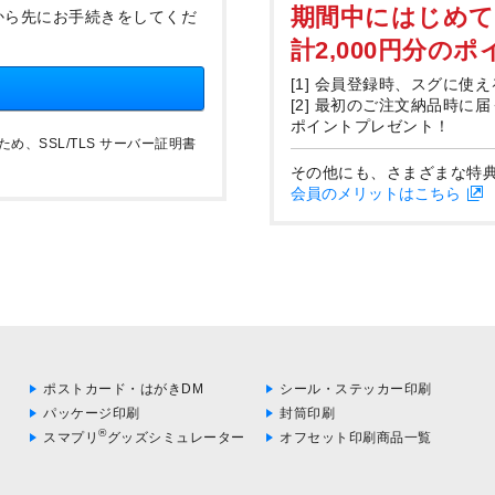
期間中にはじめ
から先にお手続きをしてくだ
計2,000円分の
[1] 会員登録時、スグに使え
[2] 最初のご注文納品時に
ポイントプレゼント！
、SSL/TLS サーバー証明書
その他にも、さまざまな特
会員のメリットはこちら
ポストカード・はがきDM
シール・ステッカー印刷
パッケージ印刷
封筒印刷
®
スマプリ
グッズシミュレーター
オフセット印刷商品一覧