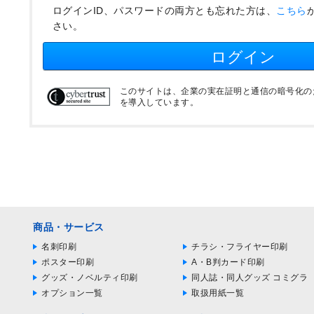
ログインID、パスワードの両方とも忘れた方は、
こちら
さい。
ログイン
このサイトは、企業の実在証明と通信の暗号化のため
を導入しています。
商品・サービス
名刺印刷
チラシ・フライヤー印刷
ポスター印刷
A・B判カード印刷
グッズ・ノベルティ印刷
同人誌・同人グッズ コミグラ
オプション一覧
取扱用紙一覧