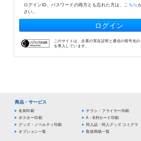
ログインID、パスワードの両方とも忘れた方は、
こちら
さい。
ログイン
このサイトは、企業の実在証明と通信の暗号化のため
を導入しています。
商品・サービス
名刺印刷
チラシ・フライヤー印刷
ポスター印刷
A・B判カード印刷
グッズ・ノベルティ印刷
同人誌・同人グッズ コミグラ
オプション一覧
取扱用紙一覧