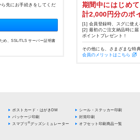
期間中にはじめ
から先にお手続きをしてくだ
計2,000円分の
[1] 会員登録時、スグに使え
[2] 最初のご注文納品時に
ポイントプレゼント！
、SSL/TLS サーバー証明書
その他にも、さまざまな特
会員のメリットはこちら
ポストカード・はがきDM
シール・ステッカー印刷
パッケージ印刷
封筒印刷
®
スマプリ
グッズシミュレーター
オフセット印刷商品一覧