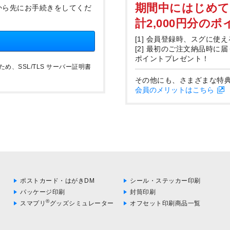
期間中にはじめ
から先にお手続きをしてくだ
計2,000円分の
[1] 会員登録時、スグに使え
[2] 最初のご注文納品時に
ポイントプレゼント！
、SSL/TLS サーバー証明書
その他にも、さまざまな特
会員のメリットはこちら
ポストカード・はがきDM
シール・ステッカー印刷
パッケージ印刷
封筒印刷
®
スマプリ
グッズシミュレーター
オフセット印刷商品一覧