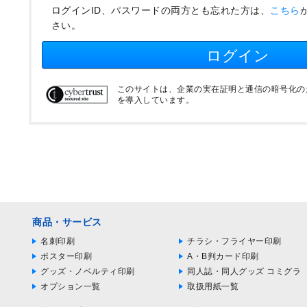
ログインID、パスワードの両方とも忘れた方は、
こちら
さい。
ログイン
このサイトは、企業の実在証明と通信の暗号化のため
を導入しています。
商品・サービス
名刺印刷
チラシ・フライヤー印刷
ポスター印刷
A・B判カード印刷
グッズ・ノベルティ印刷
同人誌・同人グッズ コミグラ
オプション一覧
取扱用紙一覧