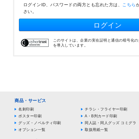
ログインID、パスワードの両方とも忘れた方は、
こちら
さい。
ログイン
このサイトは、企業の実在証明と通信の暗号化のため
を導入しています。
商品・サービス
名刺印刷
チラシ・フライヤー印刷
ポスター印刷
A・B判カード印刷
グッズ・ノベルティ印刷
同人誌・同人グッズ コミグラ
オプション一覧
取扱用紙一覧