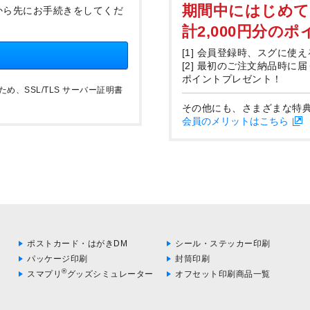
期間中にはじめ
から先にお手続きをしてくだ
計2,000円分の
[1] 会員登録時、スグに使え
[2] 最初のご注文納品時に
ポイントプレゼント！
、SSL/TLS サーバー証明書
その他にも、さまざまな特
会員のメリットはこちら
ポストカード・はがきDM
シール・ステッカー印刷
パッケージ印刷
封筒印刷
®
スマプリ
グッズシミュレーター
オフセット印刷商品一覧