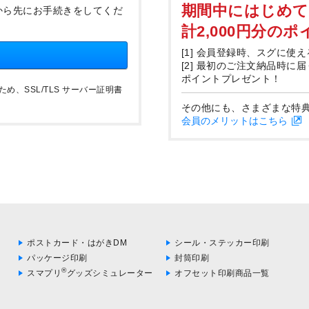
期間中にはじめ
から先にお手続きをしてくだ
計2,000円分の
[1] 会員登録時、スグに使え
[2] 最初のご注文納品時に
ポイントプレゼント！
、SSL/TLS サーバー証明書
その他にも、さまざまな特
会員のメリットはこちら
ポストカード・はがきDM
シール・ステッカー印刷
パッケージ印刷
封筒印刷
®
スマプリ
グッズシミュレーター
オフセット印刷商品一覧