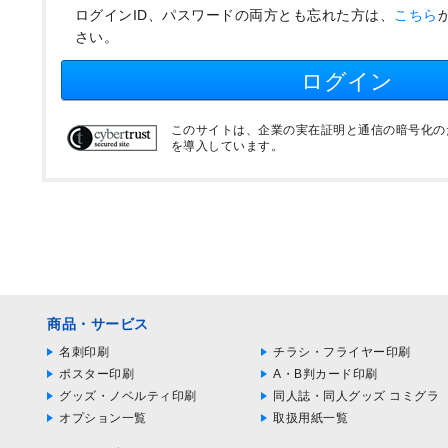
ログインID、パスワードの両方とも忘れた方は、
こちら
さい。
ログイン
このサイトは、企業の実在証明と通信の暗号化のため
を導入しています。
商品・サービス
名刺印刷
チラシ・フライヤー印刷
ポスター印刷
A・B判カード印刷
グッズ・ノベルティ印刷
同人誌・同人グッズ コミグラ
オプション一覧
取扱用紙一覧