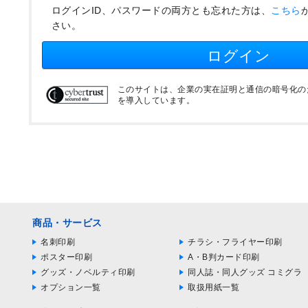
ログインID、パスワードの両方とも忘れた方は、
こちら
さい。
ログイン
このサイトは、企業の実在証明と通信の暗号化のため
を導入しています。
商品・サービス
名刺印刷
チラシ・フライヤー印刷
ポスター印刷
A・B判カード印刷
グッズ・ノベルティ印刷
同人誌・同人グッズ コミグラ
オプション一覧
取扱用紙一覧