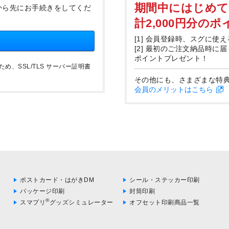
期間中にはじめ
から先にお手続きをしてくだ
計2,000円分の
[1] 会員登録時、スグに使え
[2] 最初のご注文納品時に
ポイントプレゼント！
、SSL/TLS サーバー証明書
その他にも、さまざまな特
会員のメリットはこちら
ポストカード・はがきDM
シール・ステッカー印刷
パッケージ印刷
封筒印刷
®
スマプリ
グッズシミュレーター
オフセット印刷商品一覧