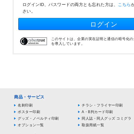
ログインID、パスワードの両方とも忘れた方は、
こちら
さい。
ログイン
このサイトは、企業の実在証明と通信の暗号化のため
を導入しています。
商品・サービス
名刺印刷
チラシ・フライヤー印刷
ポスター印刷
A・B判カード印刷
グッズ・ノベルティ印刷
同人誌・同人グッズ コミグラ
オプション一覧
取扱用紙一覧