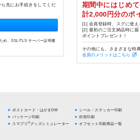
期間中にはじめ
から先にお手続きをしてくだ
計2,000円分の
[1] 会員登録時、スグに使え
[2] 最初のご注文納品時に
ポイントプレゼント！
、SSL/TLS サーバー証明書
その他にも、さまざまな特
会員のメリットはこちら
ポストカード・はがきDM
シール・ステッカー印刷
パッケージ印刷
封筒印刷
®
スマプリ
グッズシミュレーター
オフセット印刷商品一覧