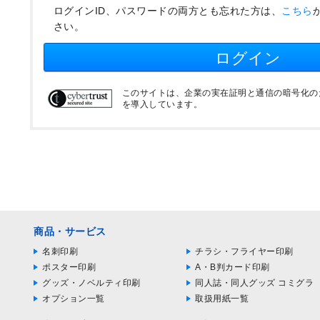
ログインID、パスワードの両方とも忘れた方は、
こちら
さい。
ログイン
このサイトは、企業の実在証明と通信の暗号化のため
を導入しています。
商品・サービス
名刺印刷
チラシ・フライヤー印刷
ポスター印刷
A・B判カード印刷
グッズ・ノベルティ印刷
同人誌・同人グッズ コミグラ
オプション一覧
取扱用紙一覧