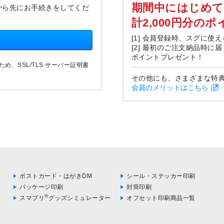
期間中にはじめ
から先にお手続きをしてくだ
計2,000円分の
[1] 会員登録時、スグに使え
[2] 最初のご注文納品時に
ポイントプレゼント！
、SSL/TLS サーバー証明書
その他にも、さまざまな特
会員のメリットはこちら
ポストカード・はがきDM
シール・ステッカー印刷
パッケージ印刷
封筒印刷
®
スマプリ
グッズシミュレーター
オフセット印刷商品一覧