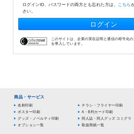
ログインID、パスワードの両方とも忘れた方は、
こちら
さい。
ログイン
このサイトは、企業の実在証明と通信の暗号化のため
を導入しています。
商品・サービス
名刺印刷
チラシ・フライヤー印刷
ポスター印刷
A・B判カード印刷
グッズ・ノベルティ印刷
同人誌・同人グッズ コミグラ
オプション一覧
取扱用紙一覧