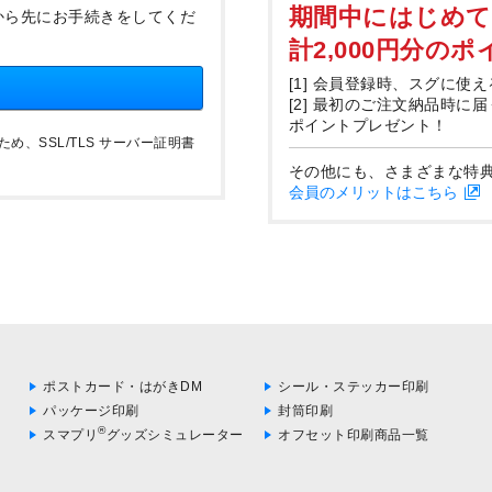
期間中にはじめ
から先にお手続きをしてくだ
計2,000円分の
[1] 会員登録時、スグに使え
[2] 最初のご注文納品時に
ポイントプレゼント！
、SSL/TLS サーバー証明書
その他にも、さまざまな特
会員のメリットはこちら
ポストカード・はがきDM
シール・ステッカー印刷
パッケージ印刷
封筒印刷
®
スマプリ
グッズシミュレーター
オフセット印刷商品一覧