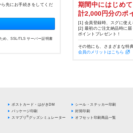
期間中にはじめ
から先にお手続きをしてくだ
計2,000円分の
[1] 会員登録時、スグに使え
[2] 最初のご注文納品時に
ポイントプレゼント！
、SSL/TLS サーバー証明書
その他にも、さまざまな特
会員のメリットはこちら
ポストカード・はがきDM
シール・ステッカー印刷
パッケージ印刷
封筒印刷
®
スマプリ
グッズシミュレーター
オフセット印刷商品一覧