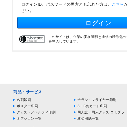
ログインID、パスワードの両方とも忘れた方は、
こちら
さい。
ログイン
このサイトは、企業の実在証明と通信の暗号化のため
を導入しています。
商品・サービス
名刺印刷
チラシ・フライヤー印刷
ポスター印刷
A・B判カード印刷
グッズ・ノベルティ印刷
同人誌・同人グッズ コミグラ
オプション一覧
取扱用紙一覧