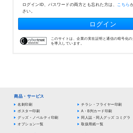
ログインID、パスワードの両方とも忘れた方は、
こちら
さい。
ログイン
このサイトは、企業の実在証明と通信の暗号化のため
を導入しています。
商品・サービス
名刺印刷
チラシ・フライヤー印刷
ポスター印刷
A・B判カード印刷
グッズ・ノベルティ印刷
同人誌・同人グッズ コミグラ
オプション一覧
取扱用紙一覧