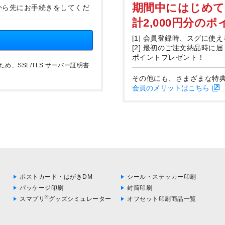
期間中にはじめ
から先にお手続きをしてくだ
計2,000円分の
[1] 会員登録時、スグに使え
[2] 最初のご注文納品時に
ポイントプレゼント！
、SSL/TLS サーバー証明書
その他にも、さまざまな特
会員のメリットはこちら
ポストカード・はがきDM
シール・ステッカー印刷
パッケージ印刷
封筒印刷
®
スマプリ
グッズシミュレーター
オフセット印刷商品一覧