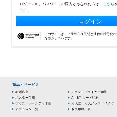
ログインID、パスワードの両方とも忘れた方は、
こちら
さい。
ログイン
このサイトは、企業の実在証明と通信の暗号化のため
を導入しています。
商品・サービス
名刺印刷
チラシ・フライヤー印刷
ポスター印刷
A・B判カード印刷
グッズ・ノベルティ印刷
同人誌・同人グッズ コミグラ
オプション一覧
取扱用紙一覧