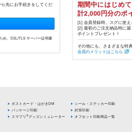
期間中にはじめ
から先にお手続きをしてくだ
計2,000円分の
[1] 会員登録時、スグに使え
[2] 最初のご注文納品時に
ポイントプレゼント！
、SSL/TLS サーバー証明書
その他にも、さまざまな特
会員のメリットはこちら
ポストカード・はがきDM
シール・ステッカー印刷
パッケージ印刷
封筒印刷
®
スマプリ
グッズシミュレーター
オフセット印刷商品一覧